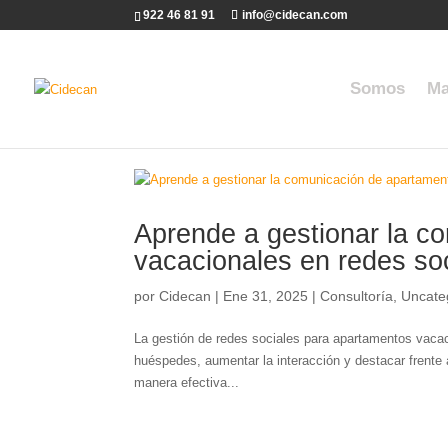
922 46 81 91
info@cidecan.com
Somos
Ma
Aprende a gestionar la c
vacacionales en redes so
por
Cidecan
|
Ene 31, 2025
|
Consultoría
,
Uncate
La gestión de redes sociales para apartamentos vacaci
huéspedes, aumentar la interacción y destacar frent
manera efectiva...