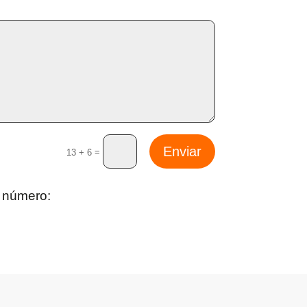
Enviar
=
13 + 6
e número: