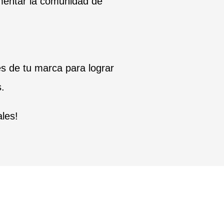
umentar la comunidad de
es de tu marca para lograr
.
ales!
Dinamización