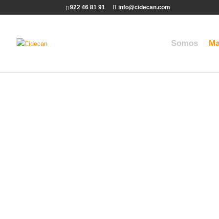
922 46 81 91
info@cidecan.com
Somos
Ma