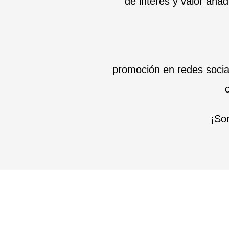
de interés y valor aña
promoción en redes social
¡Som
Estrategia y tácticas